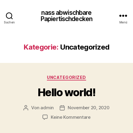
nass abwischbare
Papiertischdecken
Suchen
Menü
Kategorie:
Uncategorized
Kategorien
UNCATEGORIZED
Hello world!
Von
admin
November 20, 2020
Beitragsautor
Beitragsdatum
zu
Keine Kommentare
Hello
world!